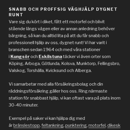
SNABB OCH PROFFSIG VÄGHJÄLP DYGNET
RUNT
Vare sig du kört i diket, fått ett motorfel och blivit
stående längs vägen eller av annan anledning behöver
bärgning, så kan du alltid lita på att du får snabb och
professionell hjälp av oss, dygnet runt! Vi har varit i
branschen sedan 1964 och med våra stationer
i
Kungsör
och
Eskilstuna
täcker vi även orter som
Köping, Arboga, Götlunda, Kolsva, Munktorp, Fellingsbro,
Valskog, Torshälla, Kvicksund och Alberga.
Vi samarbetar med alla försäkringsbolag och din
räddningsförsäkring gäller hos oss. Ring närmaste
station för snabbast hjälp, vi kan oftast vara på plats inom
30-40 minuter.
Exempel på saker vi kan hjälpa dig med
är
bränslestopp
,
feltankning
,
punktering
,
motorfel
,
dikesk