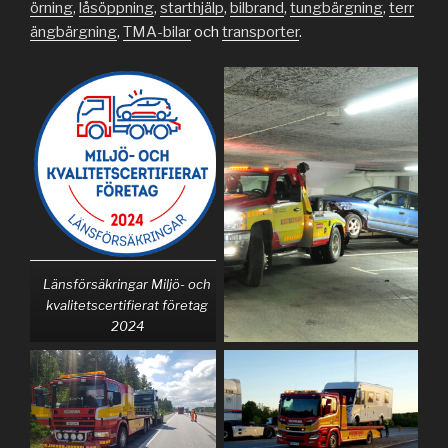
örning
,
låsöppning
,
starthjälp
,
bilbrand
,
tungbärgning
,
terr
ängbärgning
,
TMA-bilar
och
transporter
.
Länsförsäkringar Miljö- och
kvalitetscertifierat företag
2024