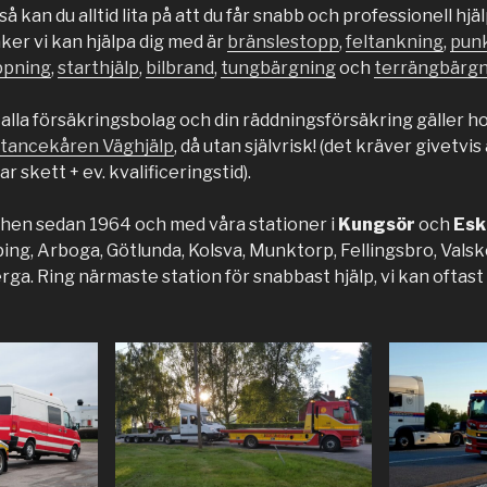
 kan du alltid lita på att du får snabb och professionell hjä
ker vi kan hjälpa dig med är
bränslestopp
,
feltankning
,
pun
ppning
,
starthjälp
,
bilbrand
,
tungbärgning
och
terrängbärgn
alla försäkringsbolag och din räddningsförsäkring gäller h
stancekåren Väghjälp
, då utan självrisk! (det kräver givetvi
 skett + ev. kvalificeringstid).
schen sedan 1964 och med våra stationer i
Kungsör
och
Esk
ng, Arboga, Götlunda, Kolsva, Munktorp, Fellingsbro, Valsko
ga. Ring närmaste station för snabbast hjälp, vi kan oftast