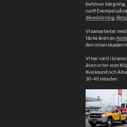
behöver bärgning, så
runt! Exempel på sa
dikeskörning
,
låsö
Vi samarbetar med 
täcks även av
Assi
den innan skadan har
Vi har varit i bran
även orter som Köpi
Kvicksund och Alber
30-40 minuter.