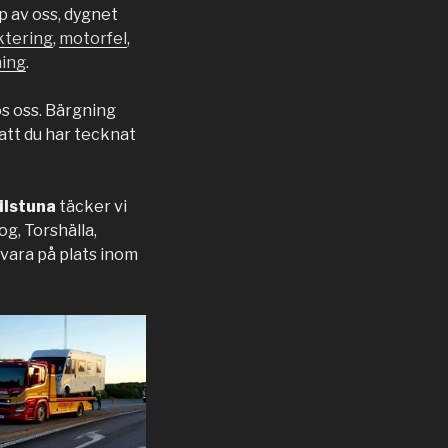
lp av oss, dygnet
ktering
,
motorfel
,
ing
.
os oss. Bärgning
s att du har tecknat
ilstuna
täcker vi
g, Torshälla,
 vara på plats inom