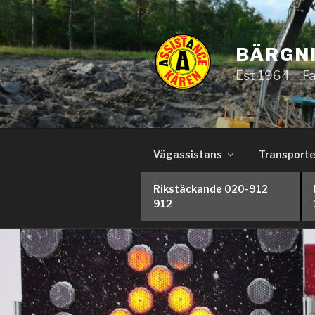
Hoppa
till
innehåll
BÄRGNI
Est 1964 – F
Vägassistans
Transporte
Rikstäckande 020-912
912