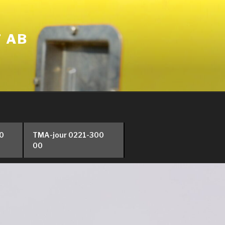
T AB
00
TMA-jour 0221-300
00