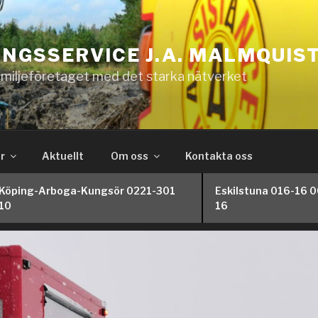
NGSSERVICE J.A. MALMQUIS
amiljeföretaget med det starka nätverket
r
Aktuellt
Om oss
Kontakta oss
Köping-Arboga-Kungsör 0221-301
Eskilstuna 016-16 
10
16