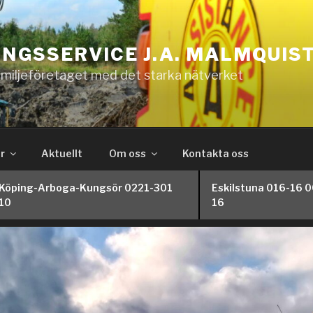
NGSSERVICE J.A. MALMQUIS
amiljeföretaget med det starka nätverket
r
Aktuellt
Om oss
Kontakta oss
Köping-Arboga-Kungsör 0221-301
Eskilstuna 016-16 
10
16