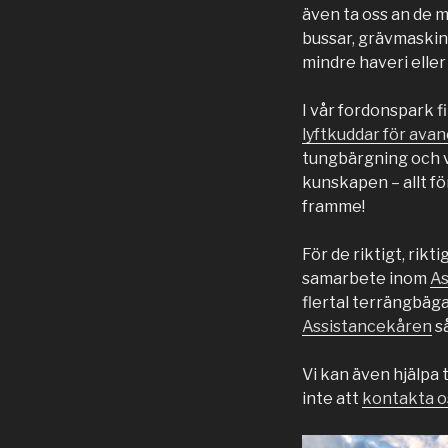
även ta oss an de 
bussar, grävmaskin
mindre haveri eller
I vår fordonspark 
lyftkuddar för ava
tungbärgning och vi
kunskapen – allt fö
framme!
För de riktigt, rik
samarbete inom
As
flertal terrängbäg
Assistancekåren
så
Vi kan även hjälpa 
inte att
kontakta o