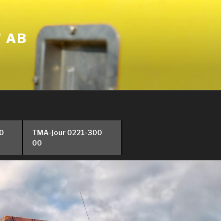
T AB
00
TMA-jour 0221-300
00