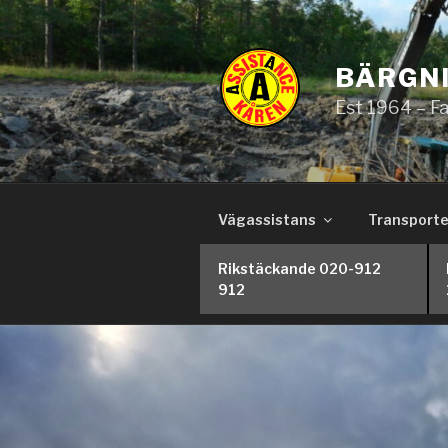
Hoppa
till
innehåll
BÄRGNI
Est 1964 – F
Vägassistans
Transporte
Rikstäckande 020-912
912