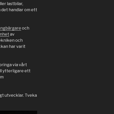
r lastbilar,
 det handlar om ett
ungbärgare
och
enhet
av
tekniken och
ckan har varit
ringa via vårt
l ytterligare ett
om
igt utvecklar. Tveka