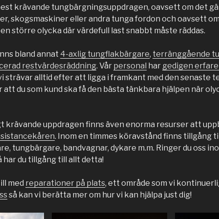
mest krävande tungbärgningsuppdragen, oavsett om det gälle
er, skogsmaskiner eller andra tunga fordon och oavsett om
 en större olycka där värdefull last snabbt måste räddas.
finns bland annat
4-axlig tungflakbärgare
,
terränggående t
ncerad restvärdesräddning
. Vår
personal
har
gedigen erfar
 strävar alltid efter att ligga i framkant med den senaste 
r att du som kund ska få den bästa tänkbara hjälpen när oly
tigt krävande uppdragen finns även enorma resurser att uppb
sistancekåren
. Inom en timmes köravstånd finns tillgång til
are, tungbärgare, bandvagnar, dykare m.m. Ringer du oss in
 har du tillgång till allt detta!
till med
reparationer på plats
, ett område som vi kontinuerl
ss
så kan vi berätta mer om hur vi kan hjälpa just dig!